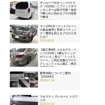
サンルーフ付きベンツVクラ
ス（V220d）にフリップダウ
ンモニターは取付可能！他店
で断られた悩みをプロの技術
で解決
2026.08.04
マツダRX-8（マットグレー）
の板金修理と専用コーティン
グ！費用を抑えるプロの工夫
とは？
2026.08.01
【施工事例】メルセデス・ベ
ンツC220d｜3層セラミック
の“いいとこ取り”「ミックス
コート」と弱点克服のプロテ
クションフィルム施工（東京
都世田谷区）
2026.07.28
夏季休暇についてご案内
【2026年】
2026.07.24
マセラティ グレカーレ トロフ
ェオ
2026.07.22