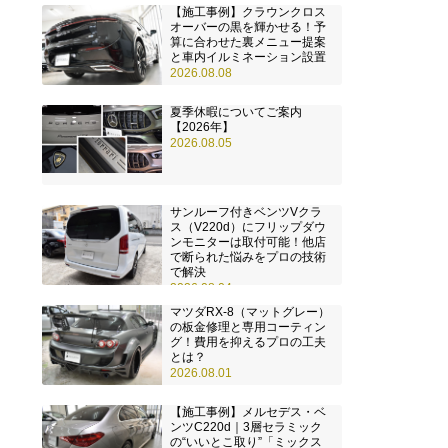
【施工事例】クラウンクロス
オーバーの黒を輝かせる！予
算に合わせた裏メニュー提案
と車内イルミネーション設置
2026.08.08
夏季休暇についてご案内
【2026年】
2026.08.05
サンルーフ付きベンツVクラ
ス（V220d）にフリップダウ
ンモニターは取付可能！他店
で断られた悩みをプロの技術
で解決
2026.08.04
マツダRX-8（マットグレー）
の板金修理と専用コーティン
グ！費用を抑えるプロの工夫
とは？
2026.08.01
【施工事例】メルセデス・ベ
ンツC220d｜3層セラミック
の“いいとこ取り”「ミックス