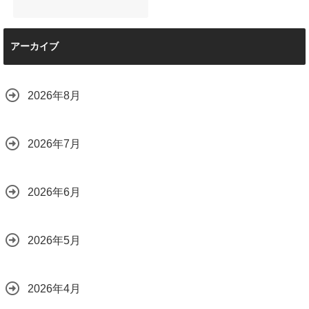
ミックの“いいとこ
取り”「ミックスコ
ート」と弱点克服
マセラティ グレカ
のプロテクション
アーカイブ
ーレ トロフェオ
フィルム施工（東
京都世田谷区）
2026.07.22
2026.07.28
2026年8月
2026年7月
2026年6月
2026年5月
2026年4月