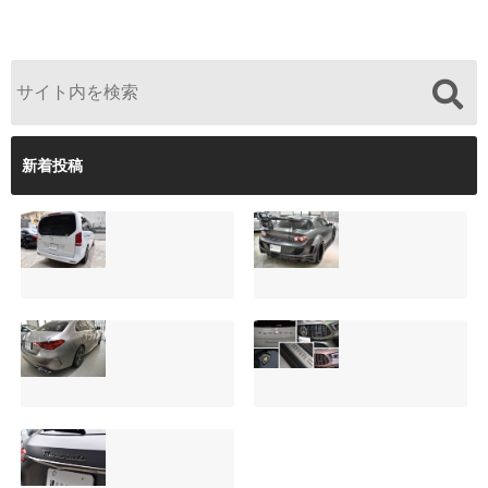
新着投稿
サンルーフ付きベ
マツダRX-8（マッ
ンツVクラス
トグレー）の板金
（V220d）にフリ
修理と専用コーテ
ップダウンモニタ
ィング！費用を抑
ーは取付可能！他
えるプロの工夫と
店で断られた悩み
は？
【施工事例】メル
夏季休暇について
をプロの技術で解
2026.08.01
セデス・ベンツ
ご案内【2026年】
決
C220d｜3層セラ
2026.07.24
2026.08.04