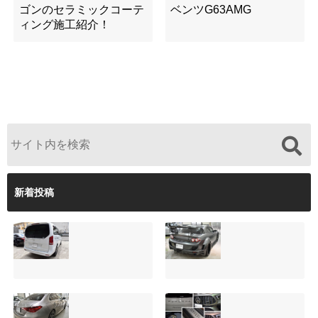
ゴンのセラミックコーテ
ベンツG63AMG
ィング施工紹介！
新着投稿
サンルーフ付きベ
マツダRX-8（マッ
ンツVクラス
トグレー）の板金