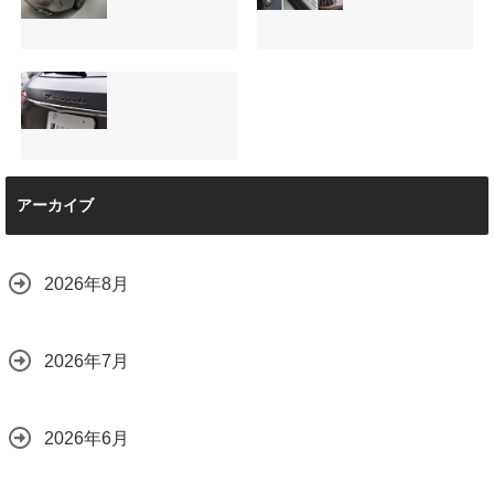
（V220d）にフリ
修理と専用コーテ
ップダウンモニタ
ィング！費用を抑
ーは取付可能！他
えるプロの工夫と
店で断られた悩み
は？
【施工事例】メル
夏季休暇について
をプロの技術で解
2026.08.01
セデス・ベンツ
ご案内【2026年】
決
C220d｜3層セラ
2026.07.24
2026.08.04
ミックの“いいとこ
取り”「ミックスコ
ート」と弱点克服
マセラティ グレカ
のプロテクション
アーカイブ
ーレ トロフェオ
フィルム施工（東
京都世田谷区）
2026.07.22
2026.07.28
2026年8月
2026年7月
2026年6月