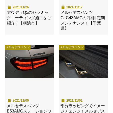
2021/11/26
2021/11/17
アウディQ5のセラミッ
メルセデスベンツ
クコーティング施工をご
GLC43AMGの2回目定期
紹介！【横浜市】
メンテナンス！【千葉
県】
メルセデスベンツ
メルセデスベンツ
2021/11/09
2021/11/01
メルセデスベンツ
部分ラッピングでイメー
E53AMGステーションワ
ジチェンジ！メルセデス