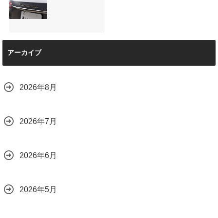
【施工事例】メル
夏季休暇について
をプロの技術で解
2026.08.01
セデス・ベンツ
ご案内【2026年】
決
C220d｜3層セラ
2026.07.24
2026.08.04
ミックの“いいとこ
取り”「ミックスコ
ート」と弱点克服
マセラティ グレカ
のプロテクション
アーカイブ
ーレ トロフェオ
フィルム施工（東
京都世田谷区）
2026.07.22
2026.07.28
2026年8月
2026年7月
2026年6月
2026年5月