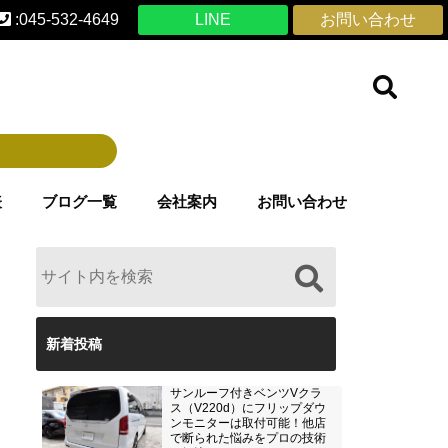
:045-532-4649
LINE
お問い合わせ
表
ブログ一覧
会社案内
お問い合わせ
新着投稿
サンルーフ付きベンツVクラ
ス（V220d）にフリップダウ
ンモニターは取付可能！他店
で断られた悩みをプロの技術