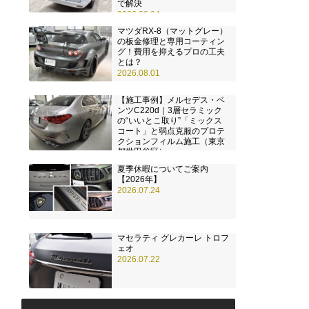
で解決
2026.08.04
マツダRX-8（マットグレー）
の板金修理と専用コーティン
グ！費用を抑えるプロの工夫
とは？
2026.08.01
【施工事例】メルセデス・ベ
ンツC220d｜3層セラミック
の“いいとこ取り”「ミックス
コート」と弱点克服のプロテ
クションフィルム施工（東京
都世田谷区）
2026.07.28
夏季休暇についてご案内
【2026年】
2026.07.24
マセラティ グレカーレ トロフ
ェオ
2026.07.22