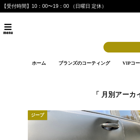
【受付時間】10：00〜19：00 （日曜日 定休）
menu
ホーム
ブランズのコーティング
VIPコ
「 月別アーカイ
ジープ