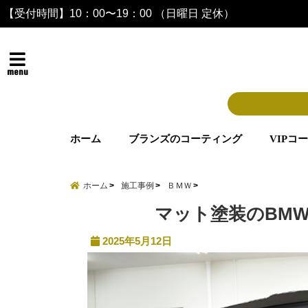
【受付時間】10：00〜19：00 （日曜日 定休）
menu
ホーム
ブランズのコーティング
VIPコ
ホーム
施工事例
ＢＭＷ
マット塗装のBMW
2025年5月12日