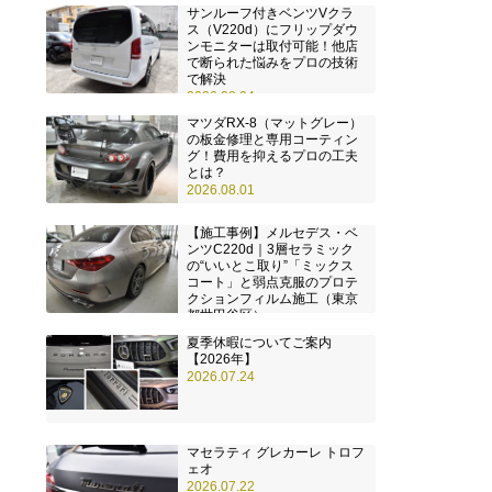
サンルーフ付きベンツVクラ
ス（V220d）にフリップダウ
ンモニターは取付可能！他店
で断られた悩みをプロの技術
で解決
2026.08.04
マツダRX-8（マットグレー）
の板金修理と専用コーティン
グ！費用を抑えるプロの工夫
とは？
2026.08.01
【施工事例】メルセデス・ベ
ンツC220d｜3層セラミック
の“いいとこ取り”「ミックス
コート」と弱点克服のプロテ
クションフィルム施工（東京
都世田谷区）
2026.07.28
夏季休暇についてご案内
【2026年】
2026.07.24
マセラティ グレカーレ トロフ
ェオ
2026.07.22