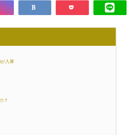
iが入庫
の？