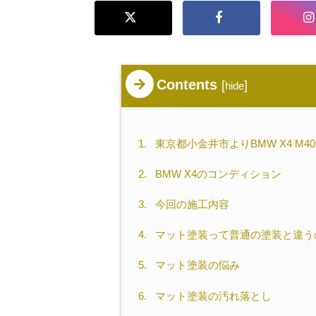
Contents
[
]
hide
1.
東京都小金井市よりBMW X4 M40
2.
BMW X4のコンディション
3.
今回の施工内容
4.
マット塗装って普通の塗装と違う
5.
マット塗装の悩み
6.
マット塗装の汚れ落とし