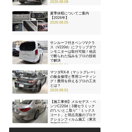
2026.08.08
夏季休暇についてご案内
【2026年】
2026.08.05
サンルーフ付きベンツVクラ
ス（V220d）にフリップダウ
ンモニターは取付可能！他店
で断られた悩みをプロの技術
で解決
2026.08.04
マツダRX-8（マットグレー）
の板金修理と専用コーティン
グ！費用を抑えるプロの工夫
とは？
2026.08.01
【施工事例】メルセデス・ベ
ンツC220d｜3層セラミック
の“いいとこ取り”「ミックス
コート」と弱点克服のプロテ
クションフィルム施工（東京
都世田谷区）
2026.07.28