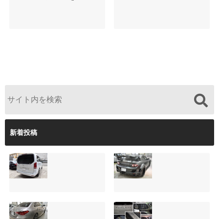
新着投稿
サンルーフ付きベ
マツダRX-8（マッ
ンツVクラス
トグレー）の板金