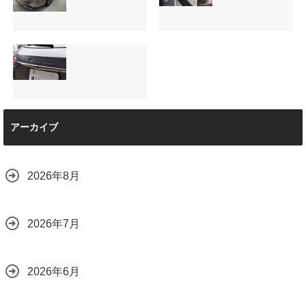
（V220d）にフリ
修理と専用コーテ
ップダウンモニタ
ィング！費用を抑
ーは取付可能！他
えるプロの工夫と
店で断られた悩み
は？
【施工事例】メル
夏季休暇について
をプロの技術で解
2026.08.01
セデス・ベンツ
ご案内【2026年】
決
C220d｜3層セラ
2026.07.24
2026.08.04
ミックの“いいとこ
取り”「ミックスコ
ート」と弱点克服
マセラティ グレカ
のプロテクション
アーカイブ
ーレ トロフェオ
フィルム施工（東
京都世田谷区）
2026.07.22
2026.07.28
2026年8月
2026年7月
2026年6月