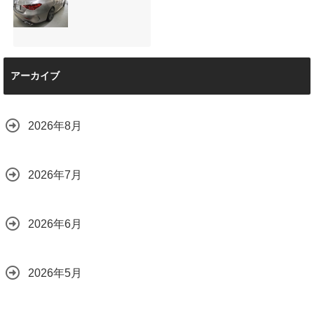
サンルーフ付きベ
マツダRX-8（マッ
ション設置
ンツVクラス
トグレー）の板金
2026.08.08
（V220d）にフリ
修理と専用コーテ
ップダウンモニタ
ィング！費用を抑
ーは取付可能！他
えるプロの工夫と
店で断られた悩み
は？
【施工事例】メル
をプロの技術で解
2026.08.01
アーカイブ
セデス・ベンツ
決
C220d｜3層セラ
2026.08.04
ミックの“いいとこ
取り”「ミックスコ
2026年8月
ート」と弱点克服
のプロテクション
フィルム施工（東
京都世田谷区）
2026年7月
2026.07.28
2026年6月
2026年5月