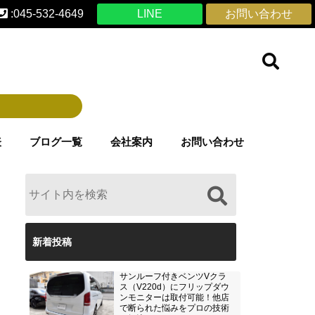
:045-532-4649
LINE
お問い合わせ
表
ブログ一覧
会社案内
お問い合わせ
新着投稿
サンルーフ付きベンツVクラ
ス（V220d）にフリップダウ
ンモニターは取付可能！他店
で断られた悩みをプロの技術