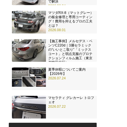
で解決
2026.08.04
マツダRX-8（マットグレー）
の板金修理と専用コーティン
グ！費用を抑えるプロの工夫
とは？
2026.08.01
【施工事例】メルセデス・ベ
ンツC220d｜3層セラミック
の“いいとこ取り”「ミックス
コート」と弱点克服のプロテ
クションフィルム施工（東京
都世田谷区）
2026.07.28
夏季休暇についてご案内
【2026年】
2026.07.24
マセラティ グレカーレ トロフ
ェオ
2026.07.22