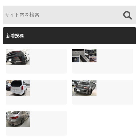
新着投稿
【施工事例】クラ
夏季休暇について
ウンクロスオーバ
ご案内【2026年】
ーの黒を輝かせ
2026.08.05
る！予算に合わせ
た裏メニュー提案
と車内イルミネー
サンルーフ付きベ
マツダRX-8（マッ
ション設置
ンツVクラス
トグレー）の板金
2026.08.08
（V220d）にフリ
修理と専用コーテ
ップダウンモニタ
ィング！費用を抑
ーは取付可能！他
えるプロの工夫と