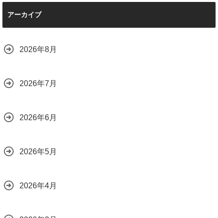
店で断られた悩み
は？
【施工事例】メル
をプロの技術で解
2026.08.01
アーカイブ
セデス・ベンツ
決
C220d｜3層セラ
2026.08.04
ミックの“いいとこ
取り”「ミックスコ
2026年8月
ート」と弱点克服
のプロテクション
フィルム施工（東
京都世田谷区）
2026年7月
2026.07.28
2026年6月
2026年5月
2026年4月