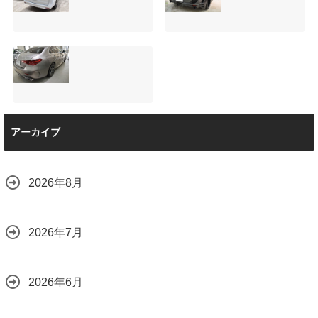
ーの黒を輝かせ
2026.08.05
る！予算に合わせ
た裏メニュー提案
と車内イルミネー
サンルーフ付きベ
マツダRX-8（マッ
ション設置
ンツVクラス
トグレー）の板金
2026.08.08
（V220d）にフリ
修理と専用コーテ
ップダウンモニタ
ィング！費用を抑
ーは取付可能！他
えるプロの工夫と
店で断られた悩み
は？
【施工事例】メル
をプロの技術で解
2026.08.01
アーカイブ
セデス・ベンツ
決
C220d｜3層セラ
2026.08.04
ミックの“いいとこ
取り”「ミックスコ
2026年8月
ート」と弱点克服
のプロテクション
フィルム施工（東
京都世田谷区）
2026年7月
2026.07.28
2026年6月