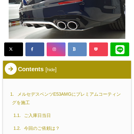
Contents
[
]
hide
1.
メルセデスベンツE53AMGにプレミアムコーティン
グを施工
1.1.
ご入庫日当日
1.2.
今回のご依頼は？