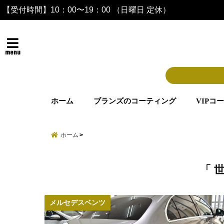
【受付時間】10：00〜19：00 （日曜日 定休）
menu
ホーム
ブランズのコーティング
VIPコ
ホーム
「 
メルセデスベンツ