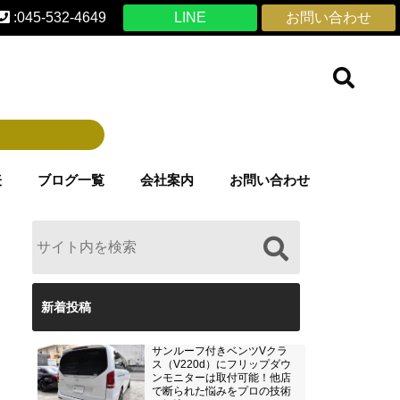
:045-532-4649
LINE
お問い合わせ
表
ブログ一覧
会社案内
お問い合わせ
新着投稿
サンルーフ付きベンツVクラ
ス（V220d）にフリップダウ
ンモニターは取付可能！他店
で断られた悩みをプロの技術