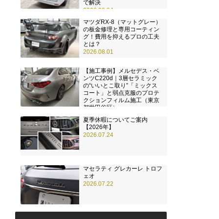
で解決
2026.08.04
マツダRX-8（マットグレー）
の板金修理と専用コーティン
グ！費用を抑えるプロの工夫
とは？
2026.08.01
【施工事例】メルセデス・ベ
ンツC220d｜3層セラミック
の“いいとこ取り”「ミックス
コート」と弱点克服のプロテ
クションフィルム施工（東京
都世田谷区）
2026.07.28
夏季休暇についてご案内
【2026年】
2026.07.24
マセラティ グレカーレ トロフ
ェオ
2026.07.22