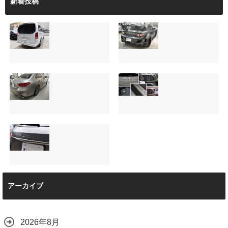
新着投稿
サンルーフ付きベ
マツダRX-8（マッ
ンツVクラス
トグレー）の板金
（V220d）にフリ
修理と専用コーテ
ップダウンモニタ
ィング！費用を抑
ーは取付可能！他
えるプロの工夫と
店で断られた悩み
は？
【施工事例】メル
夏季休暇について
をプロの技術で解
2026.08.01
セデス・ベンツ
ご案内【2026年】
決
C220d｜3層セラ
2026.07.24
2026.08.04
ミックの“いいとこ
取り”「ミックスコ
ート」と弱点克服
マセラティ グレカ
のプロテクション
アーカイブ
ーレ トロフェオ
フィルム施工（東
京都世田谷区）
2026.07.22
2026.07.28
2026年8月