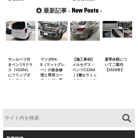
GLC300】
GLC43AMG】
New Posts
最新記事 -
-
サンルーフ付
マツダRX-
【施工事例】
夏季休暇につ
きベンツVクラ
8（マットグレ
メルセデス・
いてご案内
ス（V220d）
ー）の板金修
ベンツC220d
【2026年】
にフリップダ
理と専用コー
｜3層セラミッ
ウンモニター
ティング！費
クの“いいとこ
は取付可能！
用を抑えるプ
取り”「ミック
他店で断られ
ロの工夫と
スコート」と
た悩みをプロ
は？
弱点克服のプ
の技術で解決
ロテクション
フィルム施工
（東京都世田
谷区）