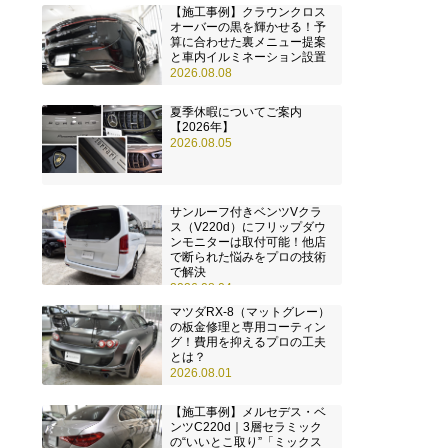
【施工事例】クラウンクロス
オーバーの黒を輝かせる！予
算に合わせた裏メニュー提案
と車内イルミネーション設置
2026.08.08
夏季休暇についてご案内
【2026年】
2026.08.05
サンルーフ付きベンツVクラ
ス（V220d）にフリップダウ
ンモニターは取付可能！他店
で断られた悩みをプロの技術
で解決
2026.08.04
マツダRX-8（マットグレー）
の板金修理と専用コーティン
グ！費用を抑えるプロの工夫
とは？
2026.08.01
【施工事例】メルセデス・ベ
ンツC220d｜3層セラミック
の“いいとこ取り”「ミックス