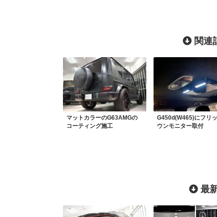
関連記
マットカラーのG63AMGの
G450d(W465)にフリ
コーティング施工
ウンモニター取付
最新