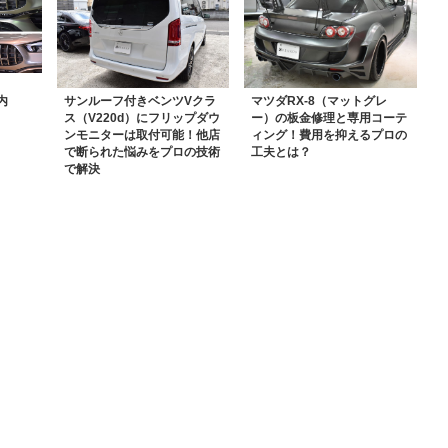
内
サンルーフ付きベンツVクラ
マツダRX-8（マットグレ
ス（V220d）にフリップダウ
ー）の板金修理と専用コーテ
ンモニターは取付可能！他店
ィング！費用を抑えるプロの
で断られた悩みをプロの技術
工夫とは？
で解決