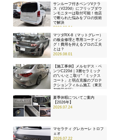
サンルーフ付きベンツVクラ
ス（V220d）にフリップダウ
ンモニターは取付可能！他店
で断られた悩みをプロの技術
で解決
2026.08.04
マツダRX-8（マットグレー）
の板金修理と専用コーティン
グ！費用を抑えるプロの工夫
とは？
2026.08.01
【施工事例】メルセデス・ベ
ンツC220d｜3層セラミック
の“いいとこ取り”「ミックス
コート」と弱点克服のプロテ
クションフィルム施工（東京
都世田谷区）
2026.07.28
夏季休暇についてご案内
【2026年】
2026.07.24
マセラティ グレカーレ トロフ
ェオ
2026.07.22