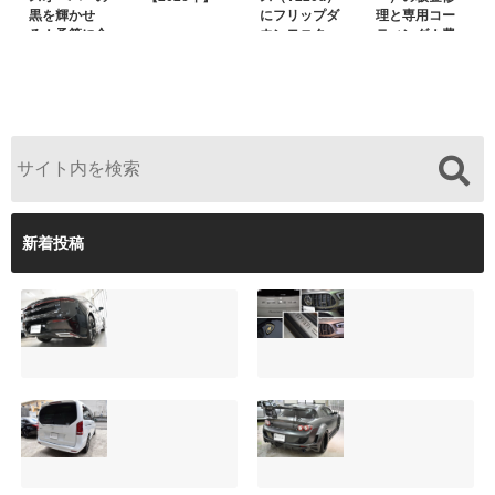
黒を輝かせ
にフリップダ
理と専用コー
る！予算に合
ウンモニター
ティング！費
わせた裏メニ
は取付可能！
用を抑えるプ
ュー提案と車
他店で断られ
ロの工夫と
内イルミネー
た悩みをプロ
は？
ション設置
の技術で解決
新着投稿
【施工事例】クラ
夏季休暇について
ウンクロスオーバ
ご案内【2026年】
ーの黒を輝かせ
2026.08.05
る！予算に合わせ
た裏メニュー提案