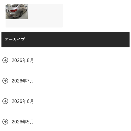
と車内イルミネー
サンルーフ付きベ
マツダRX-8（マッ
ション設置
ンツVクラス
トグレー）の板金
2026.08.08
（V220d）にフリ
修理と専用コーテ
ップダウンモニタ
ィング！費用を抑
ーは取付可能！他
えるプロの工夫と
店で断られた悩み
は？
【施工事例】メル
をプロの技術で解
2026.08.01
アーカイブ
セデス・ベンツ
決
C220d｜3層セラ
2026.08.04
ミックの“いいとこ
取り”「ミックスコ
2026年8月
ート」と弱点克服
のプロテクション
フィルム施工（東
京都世田谷区）
2026年7月
2026.07.28
2026年6月
2026年5月