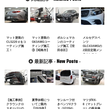
マット塗装の
マット塗装の
ポルシェマカ
メルセデスベ
CLS220ｄをコ
G63AMGコー
ンのコーティ
ンツ
ーティング施
ティング施工
ング施工【世
GLC43AMGの
工！
③【昭島市】
田谷区】
2回目定期メン
テナンス！
【千葉県】
New Posts
最新記事 -
-
【施工事例】
夏季休暇につ
サンルーフ付
マツダRX-
クラウンクロ
いてご案内
きベンツVクラ
8（マットグレ
スオーバーの
【2026年】
ス（V220d）
ー）の板金修