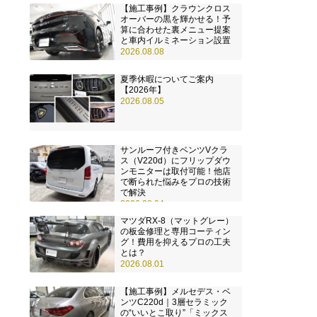
【施工事例】クラウンクロス
オーバーの黒を輝かせる！予
算に合わせた裏メニュー提案
と車内イルミネーション設置
2026.08.08
夏季休暇についてご案内
【2026年】
2026.08.05
サンルーフ付きベンツVクラ
ス（V220d）にフリップダウ
ンモニターは取付可能！他店
で断られた悩みをプロの技術
で解決
2026.08.04
マツダRX-8（マットグレー）
の板金修理と専用コーティン
グ！費用を抑えるプロの工夫
とは？
2026.08.01
【施工事例】メルセデス・ベ
ンツC220d｜3層セラミック
の“いいとこ取り”「ミックス