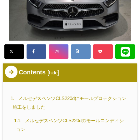
Contents
[
]
hide
1.
メルセデスベンツCLS220dにモールプロテクション
施工をしました
1.1.
メルセデスベンツCLS220dのモールコンディシ
ョン