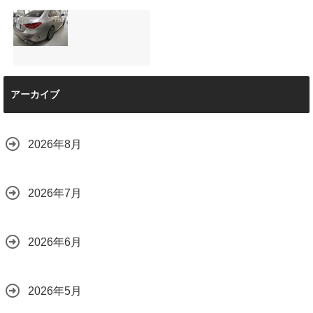
と車内イルミネー
サンルーフ付きベ
マツダRX-8（マッ
ション設置
ンツVクラス
トグレー）の板金
2026.08.08
（V220d）にフリ
修理と専用コーテ
ップダウンモニタ
ィング！費用を抑
ーは取付可能！他
えるプロの工夫と
店で断られた悩み
は？
【施工事例】メル
をプロの技術で解
2026.08.01
アーカイブ
セデス・ベンツ
決
C220d｜3層セラ
2026.08.04
ミックの“いいとこ
取り”「ミックスコ
2026年8月
ート」と弱点克服
のプロテクション
フィルム施工（東
京都世田谷区）
2026年7月
2026.07.28
2026年6月
2026年5月