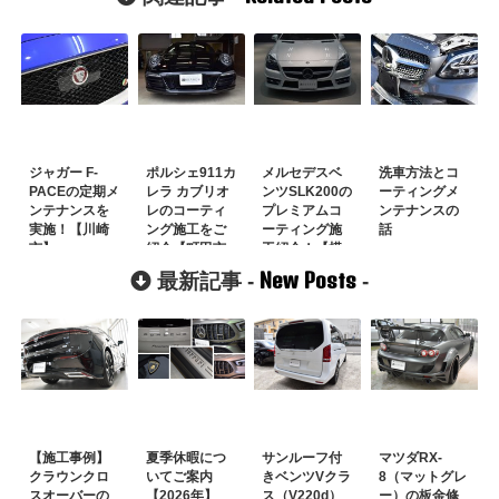
ジャガー F-
ポルシェ911カ
メルセデスベ
洗車方法とコ
PACEの定期メ
レラ カブリオ
ンツSLK200の
ーティングメ
ンテナンスを
レのコーティ
プレミアムコ
ンテナンスの
実施！【川崎
ング施工をご
ーティング施
話
市】
紹介【町田市
工紹介！【横
のお客様】
浜市】
New Posts
最新記事 -
-
【施工事例】
夏季休暇につ
サンルーフ付
マツダRX-
クラウンクロ
いてご案内
きベンツVクラ
8（マットグレ
スオーバーの
【2026年】
ス（V220d）
ー）の板金修