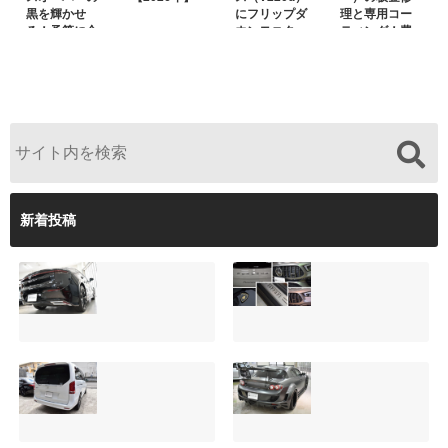
黒を輝かせ
にフリップダ
理と専用コー
る！予算に合
ウンモニター
ティング！費
わせた裏メニ
は取付可能！
用を抑えるプ
ュー提案と車
他店で断られ
ロの工夫と
内イルミネー
た悩みをプロ
は？
ション設置
の技術で解決
新着投稿
【施工事例】クラ
夏季休暇について
ウンクロスオーバ
ご案内【2026年】
ーの黒を輝かせ
2026.08.05
る！予算に合わせ
た裏メニュー提案