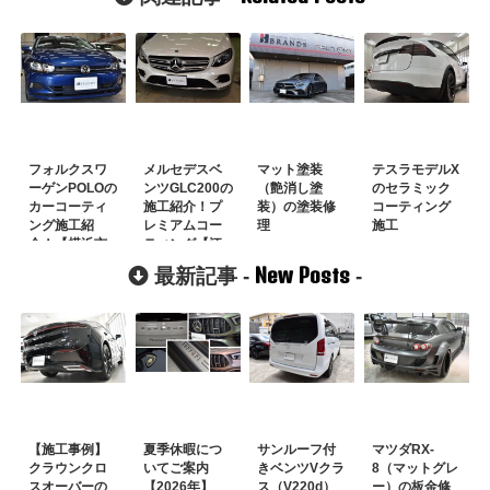
フォルクスワ
メルセデスベ
マット塗装
テスラモデルX
ーゲンPOLOの
ンツGLC200の
（艶消し塗
のセラミック
カーコーティ
施工紹介！プ
装）の塗装修
コーティング
ング施工紹
レミアムコー
理
施工
介！【横浜市
ティング【江
のお客様】
戸川区の飯島
New Posts
最新記事 -
-
様】
【施工事例】
夏季休暇につ
サンルーフ付
マツダRX-
クラウンクロ
いてご案内
きベンツVクラ
8（マットグレ
スオーバーの
【2026年】
ス（V220d）
ー）の板金修