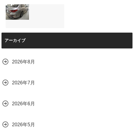
と車内イルミネー
サンルーフ付きベ
マツダRX-8（マッ
ション設置
ンツVクラス
トグレー）の板金
2026.08.08
（V220d）にフリ
修理と専用コーテ
ップダウンモニタ
ィング！費用を抑
ーは取付可能！他
えるプロの工夫と
店で断られた悩み
は？
【施工事例】メル
をプロの技術で解
2026.08.01
アーカイブ
セデス・ベンツ
決
C220d｜3層セラ
2026.08.04
ミックの“いいとこ
取り”「ミックスコ
2026年8月
ート」と弱点克服
のプロテクション
フィルム施工（東
京都世田谷区）
2026年7月
2026.07.28
2026年6月
2026年5月