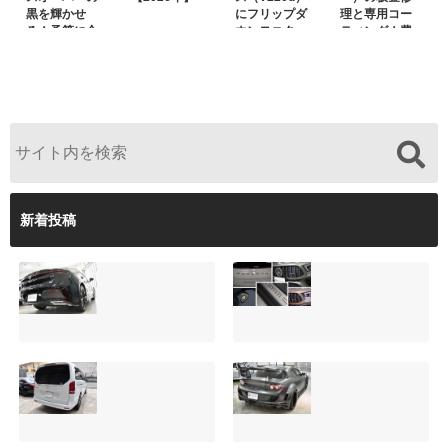
黒を輝かせ
にフリップダ
理と専用コー
る！予算に合
ウンモニター
ティング！費
わせた裏メニ
は取付可能！
用を抑えるプ
ュー提案と車
他店で断られ
ロの工夫と
内イルミネー
た悩みをプロ
は？
ション設置
の技術で解決
新着投稿
【施工事例】クラ
夏季休暇について
ウンクロスオーバ
ご案内【2026年】
ーの黒を輝かせ
2026.08.05
る！予算に合わせ
た裏メニュー提案