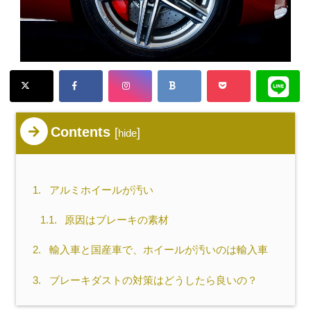
Contents
[
]
hide
1.
アルミホイールが汚い
1.1.
原因はブレーキの素材
2.
輸入車と国産車で、ホイールが汚いのは輸入車
3.
ブレーキダストの対策はどうしたら良いの？