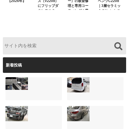
【2026年】
ス（V220d）
ー）の板金修
ベンツC220d
にフリップダ
理と専用コー
｜3層セラミッ
ウンモニター
ティング！費
クの“いいとこ
は取付可能！
用を抑えるプ
取り”「ミック
他店で断られ
ロの工夫と
スコート」と
た悩みをプロ
は？
弱点克服のプ
の技術で解決
ロテクション
フィルム施工
（東京都世田
谷区）
新着投稿
夏季休暇について
サンルーフ付きベ
ご案内【2026年】
ンツVクラス
（V220d）にフリ
2026.08.05
ップダウンモニタ