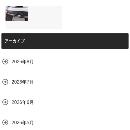
ーは取付可能！他
店で断られた悩み
マツダRX-8（マッ
【施工事例】メル
をプロの技術で解
トグレー）の板金
セデス・ベンツ
決
修理と専用コーテ
C220d｜3層セラ
2026.08.04
ィング！費用を抑
ミックの“いいとこ
えるプロの工夫と
取り”「ミックスコ
は？
ート」と弱点克服
マセラティ グレカ
のプロテクション
2026.08.01
アーカイブ
ーレ トロフェオ
フィルム施工（東
2026.07.22
京都世田谷区）
2026.07.28
2026年8月
2026年7月
2026年6月
2026年5月