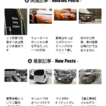
Related Posts
関連記事 -
-
シミ対策で注
ウォータース
新車はやっぱ
冬のサビ対
意すべきは雨
ポットから車
りガラスコー
策。車の塩害
より水道水で
を守るたった
ティングがオ
は海だけでは
す
一つの方法
ススメ？嬉し
ありません
いポイントと
長持ちさせる
New Posts
最新記事 -
-
コツを紹介
夏季休暇につ
サンルーフ付
マツダRX-
【施工事例】
いてご案内
きベンツVクラ
8（マットグレ
メルセデス・