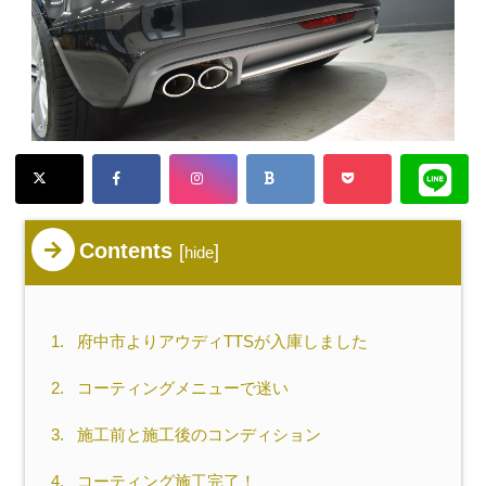
Contents
[
]
hide
1.
府中市よりアウディTTSが入庫しました
2.
コーティングメニューで迷い
3.
施工前と施工後のコンディション
4.
コーティング施工完了！