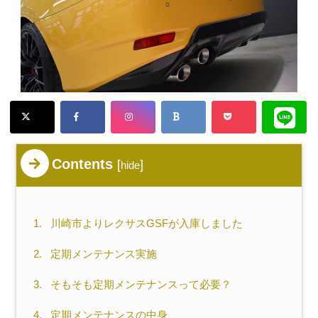
Contents
[
]
hide
1.
川崎市よりレクサスGSFが入庫しました
2.
定期メンテナンス実施
3.
そもそも定期メンテナンスって必要？
4.
定期メンテナンスの中身