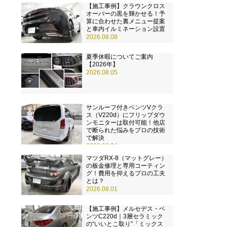
【施工事例】クラウンクロス
オーバーの黒を輝かせる！予
算に合わせた裏メニュー提案
と車内イルミネーション設置
2026.08.08
夏季休暇についてご案内
【2026年】
2026.08.05
サンルーフ付きベンツVクラ
ス（V220d）にフリップダウ
ンモニターは取付可能！他店
で断られた悩みをプロの技術
で解決
2026.08.04
マツダRX-8（マットグレー）
の板金修理と専用コーティン
グ！費用を抑えるプロの工夫
とは？
2026.08.01
【施工事例】メルセデス・ベ
ンツC220d｜3層セラミック
の“いいとこ取り”「ミックス