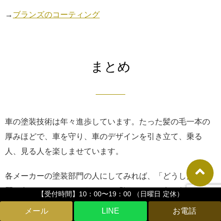
→
ブランズのコーティング
まとめ
車の塗装技術は年々進歩しています。たった髪の毛一本の
厚みほどで、車を守り、車のデザインを引き立て、乗る
人、見る人を楽しませています。
各メーカーの塗装部門の人にしてみれば、「どうしたら綺
麗な色をだせるのだろうか」、「深みのある色は何を混ぜ
【受付時間】10：00〜19：00 （日曜日 定休）
ればできるのだろうか」など、頭の中から無くなることは
LINE
なく、やっとの想いで出来上がった色を車に纏わせ、世に