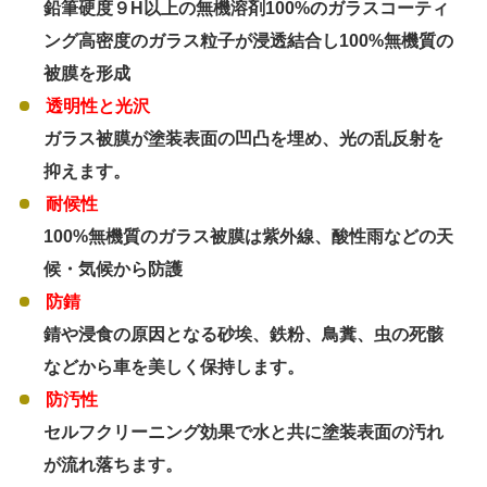
鉛筆硬度９H以上の無機溶剤100%のガラスコーティ
ング
高密度のガラス粒子が浸透結合し100%無機質の
被膜を形成
透明性と光沢
ガラス被膜が塗装表面の凹凸を埋め、光の乱反射を
抑えます。
耐候性
100%無機質のガラス被膜は紫外線、酸性雨などの天
候・気候から防護
防錆
錆や浸食の原因となる砂埃、鉄粉、鳥糞、虫の死骸
などから車を美しく保持します。
防汚性
セルフクリーニング効果で水と共に塗装表面の汚れ
が流れ落ちます。