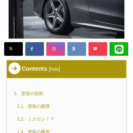
Contents
[
]
hide
1.
塗装の役割
1.1.
塗装の膜厚
1.2.
ミクロン！？
1.3.
塗装の構造