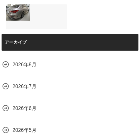
と車内イルミネー
サンルーフ付きベ
マツダRX-8（マッ
ション設置
ンツVクラス
トグレー）の板金
2026.08.08
（V220d）にフリ
修理と専用コーテ
ップダウンモニタ
ィング！費用を抑
ーは取付可能！他
えるプロの工夫と
店で断られた悩み
は？
【施工事例】メル
をプロの技術で解
2026.08.01
アーカイブ
セデス・ベンツ
決
C220d｜3層セラ
2026.08.04
ミックの“いいとこ
取り”「ミックスコ
2026年8月
ート」と弱点克服
のプロテクション
フィルム施工（東
京都世田谷区）
2026年7月
2026.07.28
2026年6月
2026年5月