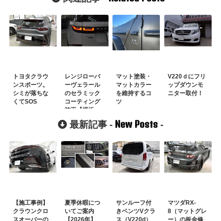
トヨタクラウ
レンジローバ
マット塗装・
V220ｄにフリ
ンスポーツ。
ーヴェラール
マットカラー
ップダウンモ
シミが落ちな
のセラミック
を維持するコ
ニター取付！
くてSOS
コーティング
ツ
施工【横浜
市】
New Posts
最新記事 -
-
【施工事例】
夏季休暇につ
サンルーフ付
マツダRX-
クラウンクロ
いてご案内
きベンツVクラ
8（マットグレ
スオーバーの
【2026年】
ス（V220d）
ー）の板金修