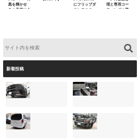
黒を輝かせ
にフリップダ
理と専用コー
る！予算に合
ウンモニター
ティング！費
わせた裏メニ
は取付可能！
用を抑えるプ
ュー提案と車
他店で断られ
ロの工夫と
内イルミネー
た悩みをプロ
は？
ション設置
の技術で解決
新着投稿
【施工事例】クラ
夏季休暇について
ウンクロスオーバ
ご案内【2026年】
ーの黒を輝かせ
2026.08.05
る！予算に合わせ
た裏メニュー提案