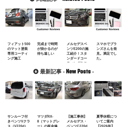
フィアット500
完成まで時間
メルセデスベ
スマホでブラ
のマット塗装
が掛かるのが
ンツE200の施
ンズさんを発
専用コーティ
待ち遠しい
工紹介！スタ
見。満足でし
ング施工
ンダードコー
た。
ティングをご
選択されまし
New Posts
最新記事 -
-
た
サンルーフ付
マツダRX-
【施工事例】
夏季休暇につ
きベンツVクラ
8（マットグレ
メルセデス・
いてご案内
ス（V220d）
ー）の板金修
ベンツC220d
【2026年】