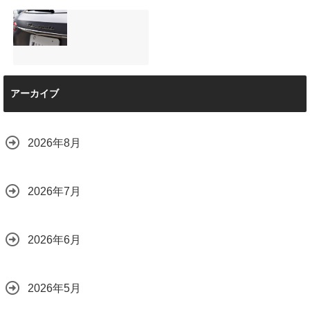
店で断られた悩み
は？
【施工事例】メル
夏季休暇について
をプロの技術で解
2026.08.01
セデス・ベンツ
ご案内【2026年】
決
C220d｜3層セラ
2026.07.24
2026.08.04
ミックの“いいとこ
取り”「ミックスコ
ート」と弱点克服
マセラティ グレカ
のプロテクション
アーカイブ
ーレ トロフェオ
フィルム施工（東
京都世田谷区）
2026.07.22
2026.07.28
2026年8月
2026年7月
2026年6月
2026年5月