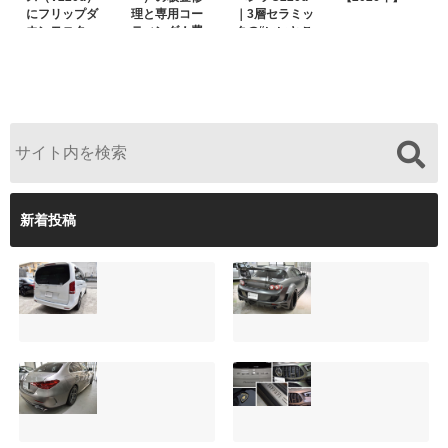
にフリップダ
理と専用コー
｜3層セラミッ
ウンモニター
ティング！費
クの“いいとこ
は取付可能！
用を抑えるプ
取り”「ミック
他店で断られ
ロの工夫と
スコート」と
た悩みをプロ
は？
弱点克服のプ
の技術で解決
ロテクション
フィルム施工
（東京都世田
谷区）
新着投稿
サンルーフ付きベ
マツダRX-8（マッ
ンツVクラス
トグレー）の板金
（V220d）にフリ
修理と専用コーテ
ップダウンモニタ
ィング！費用を抑
ーは取付可能！他
えるプロの工夫と