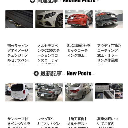
Related Posts
関連記事 -
-
部分ラッピン
メルセデスベ
SLC180のセラ
アウディTTSの
グでイメージ
ンツC200ステ
ミックコーテ
コーティング
チェンジ！メ
ーションワゴ
ィング施工！
施工・ミラー
ルセデスベン
ンのコーティ
リング作業紹
ツG63AMG
ング施工をご
介！
紹介！
New Posts
最新記事 -
-
サンルーフ付
マツダRX-
【施工事例】
夏季休暇につ
きベンツVクラ
8（マットグレ
メルセデス・
いてご案内