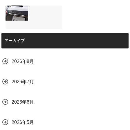
ーは取付可能！他
えるプロの工夫と
店で断られた悩み
は？
【施工事例】メル
夏季休暇について
をプロの技術で解
2026.08.01
セデス・ベンツ
ご案内【2026年】
決
C220d｜3層セラ
2026.07.24
2026.08.04
ミックの“いいとこ
取り”「ミックスコ
ート」と弱点克服
マセラティ グレカ
のプロテクション
アーカイブ
ーレ トロフェオ
フィルム施工（東
京都世田谷区）
2026.07.22
2026.07.28
2026年8月
2026年7月
2026年6月
2026年5月