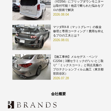
（V220d）にフリップダウンモニター
は取付可能！他店で断られた悩みをプ
ロの技術で解決
2026.08.04
マツダRX-8（マットグレー）の板金
修理と専用コーティング！費用を抑え
るプロの工夫とは？
2026.08.01
【施工事例】メルセデス・ベンツ
C220d｜3層セラミックの“いいとこ取
り”「ミックスコート」と弱点克服の
プロテクションフィルム施工（東京都
世田谷区）
2026.07.28
会社概要