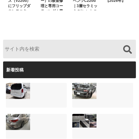
ス（V220d）
ー）の板金修
ベンツC220d
【2026年】
にフリップダ
理と専用コー
｜3層セラミッ
ウンモニター
ティング！費
クの“いいとこ
は取付可能！
用を抑えるプ
取り”「ミック
他店で断られ
ロの工夫と
スコート」と
た悩みをプロ
は？
弱点克服のプ
の技術で解決
ロテクション
フィルム施工
（東京都世田
谷区）
新着投稿
サンルーフ付きベ
マツダRX-8（マッ
ンツVクラス
トグレー）の板金
（V220d）にフリ
修理と専用コーテ
ップダウンモニタ
ィング！費用を抑