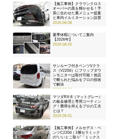
【施工事例】クラウンクロス
オーバーの黒を輝かせる！予
算に合わせた裏メニュー提案
と車内イルミネーション設置
2026.08.08
夏季休暇についてご案内
【2026年】
2026.08.05
サンルーフ付きベンツVクラ
ス（V220d）にフリップダウ
ンモニターは取付可能！他店
で断られた悩みをプロの技術
で解決
2026.08.04
マツダRX-8（マットグレー）
の板金修理と専用コーティン
グ！費用を抑えるプロの工夫
とは？
2026.08.01
【施工事例】メルセデス・ベ
ンツC220d｜3層セラミック
の“いいとこ取り”「ミックス