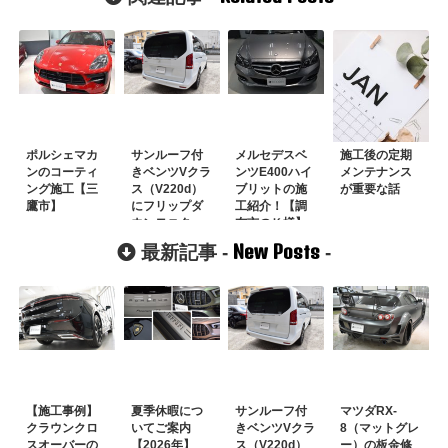
ポルシェマカ
サンルーフ付
メルセデスベ
施工後の定期
ンのコーティ
きベンツVクラ
ンツE400ハイ
メンテナンス
ング施工【三
ス（V220d）
ブリットの施
が重要な話
鷹市】
にフリップダ
工紹介！【調
ウンモニター
布市のＫ様】
は取付可能！
New Posts
最新記事 -
-
他店で断られ
た悩みをプロ
の技術で解決
【施工事例】
夏季休暇につ
サンルーフ付
マツダRX-
クラウンクロ
いてご案内
きベンツVクラ
8（マットグレ
スオーバーの
【2026年】
ス（V220d）
ー）の板金修