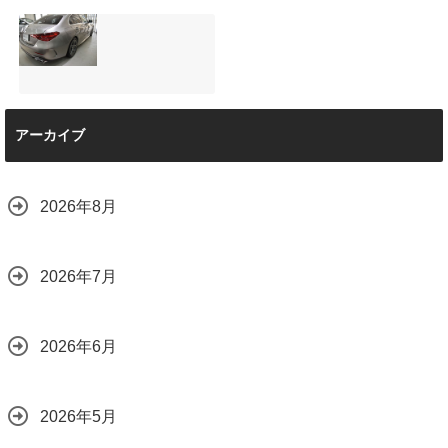
と車内イルミネー
サンルーフ付きベ
マツダRX-8（マッ
ション設置
ンツVクラス
トグレー）の板金
2026.08.08
（V220d）にフリ
修理と専用コーテ
ップダウンモニタ
ィング！費用を抑
ーは取付可能！他
えるプロの工夫と
店で断られた悩み
は？
【施工事例】メル
をプロの技術で解
2026.08.01
アーカイブ
セデス・ベンツ
決
C220d｜3層セラ
2026.08.04
ミックの“いいとこ
取り”「ミックスコ
2026年8月
ート」と弱点克服
のプロテクション
フィルム施工（東
京都世田谷区）
2026年7月
2026.07.28
2026年6月
2026年5月