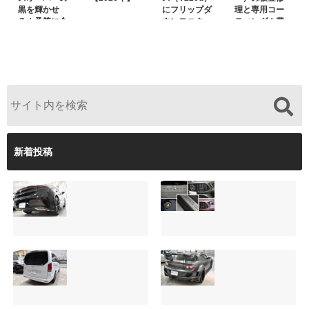
黒を輝かせ
にフリップダ
理と専用コー
る！予算に合
ウンモニター
ティング！費
わせた裏メニ
は取付可能！
用を抑えるプ
ュー提案と車
他店で断られ
ロの工夫と
内イルミネー
た悩みをプロ
は？
ション設置
の技術で解決
新着投稿
【施工事例】クラ
夏季休暇について
ウンクロスオーバ
ご案内【2026年】
ーの黒を輝かせ
2026.08.05
る！予算に合わせ
た裏メニュー提案