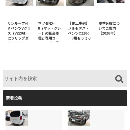
サンルーフ付
マツダRX-
【施工事例】
夏季休暇につ
きベンツVクラ
8（マットグレ
メルセデス・
いてご案内
ス（V220d）
ー）の板金修
ベンツC220d
【2026年】
にフリップダ
理と専用コー
｜3層セラミッ
ウンモニター
ティング！費
クの“いいとこ
は取付可能！
用を抑えるプ
取り”「ミック
他店で断られ
ロの工夫と
スコート」と
た悩みをプロ
は？
弱点克服のプ
の技術で解決
ロテクション
フィルム施工
（東京都世田
谷区）
新着投稿