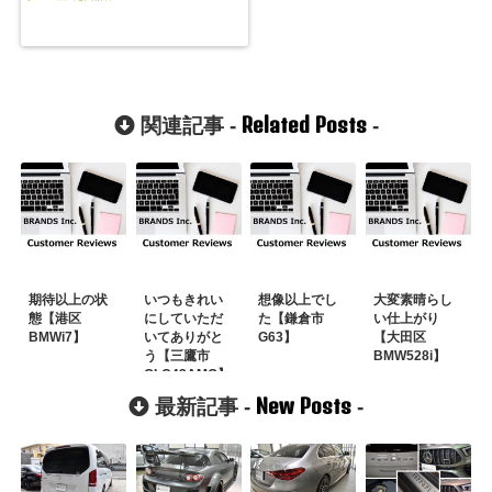
Related Posts
関連記事 -
-
期待以上の状
いつもきれい
想像以上でし
大変素晴らし
態【港区
にしていただ
た【鎌倉市
い仕上がり
BMWi7】
いてありがと
G63】
【大田区
う【三鷹市
BMW528i】
GLC43AMG】
New Posts
最新記事 -
-