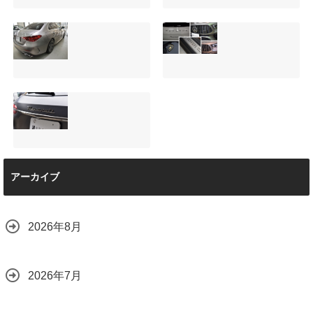
サンルーフ付きベ
マツダRX-8（マッ
ンツVクラス
トグレー）の板金
（V220d）にフリ
修理と専用コーテ
ップダウンモニタ
ィング！費用を抑
ーは取付可能！他
えるプロの工夫と
店で断られた悩み
は？
【施工事例】メル
夏季休暇について
をプロの技術で解
2026.08.01
セデス・ベンツ
ご案内【2026年】
決
C220d｜3層セラ
2026.07.24
2026.08.04
ミックの“いいとこ
取り”「ミックスコ
ート」と弱点克服
マセラティ グレカ
のプロテクション
アーカイブ
ーレ トロフェオ
フィルム施工（東
京都世田谷区）
2026.07.22
2026.07.28
2026年8月
2026年7月