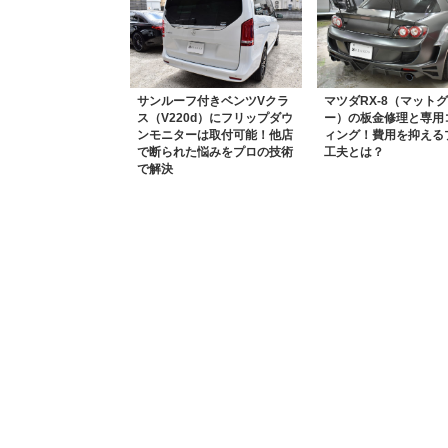
サンルーフ付きベンツVクラ
マツダRX-8（マット
ス（V220d）にフリップダウ
ー）の板金修理と専用
ンモニターは取付可能！他店
ィング！費用を抑える
で断られた悩みをプロの技術
工夫とは？
で解決