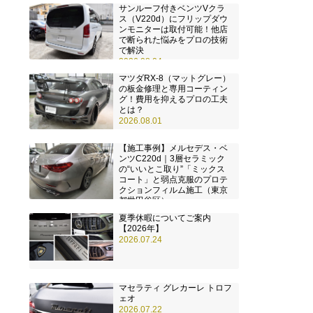
サンルーフ付きベンツVクラ
ス（V220d）にフリップダウ
ンモニターは取付可能！他店
で断られた悩みをプロの技術
で解決
2026.08.04
マツダRX-8（マットグレー）
の板金修理と専用コーティン
グ！費用を抑えるプロの工夫
とは？
2026.08.01
【施工事例】メルセデス・ベ
ンツC220d｜3層セラミック
の“いいとこ取り”「ミックス
コート」と弱点克服のプロテ
クションフィルム施工（東京
都世田谷区）
2026.07.28
夏季休暇についてご案内
【2026年】
2026.07.24
マセラティ グレカーレ トロフ
ェオ
2026.07.22