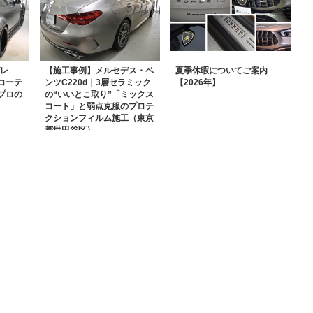
グレ
【施工事例】メルセデス・ベ
夏季休暇についてご案内
コーテ
ンツC220d｜3層セラミック
【2026年】
プロの
の“いいとこ取り”「ミックス
コート」と弱点克服のプロテ
クションフィルム施工（東京
都世田谷区）