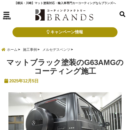
【横浜・川崎】マット塗装対応・輸入車専門カーコーティングならブランズへ
menu
キャンペーン情報
ホーム
施工事例
メルセデスベンツ
マットブラック塗装のG63AMGの
コーティング施工
2025年12月5日