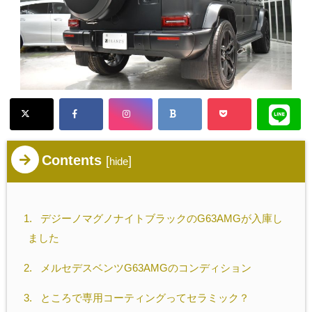
Contents
[
]
hide
1.
デジーノマグノナイトブラックのG63AMGが入庫し
ました
2.
メルセデスベンツG63AMGのコンディション
3.
ところで専用コーティングってセラミック？