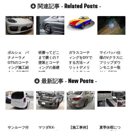
Related Posts
関連記事 -
-
ポルシェ パ
研磨ってどこ
ガラスコーテ
マイバッハ仕
ナメーラメ
まで磨くの？
ィングをDIYで
様のVクラスに
GTSのコーテ
塗装とコーテ
する方法～メ
フリップダウ
ィング施工紹
ィングの基礎
リットデメリ
ンモニター取
介！【目黒区
知識
ットを考えて
付！【所沢
のH様】
丁寧にやろ
市】
New Posts
最新記事 -
-
う！～
サンルーフ付
マツダRX-
【施工事例】
夏季休暇につ