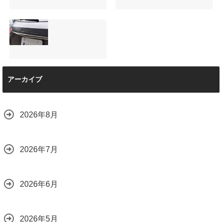
ップダウンモニタ
ィング！費用を抑
ーは取付可能！他
えるプロの工夫と
店で断られた悩み
は？
【施工事例】メル
夏季休暇について
をプロの技術で解
2026.08.01
セデス・ベンツ
ご案内【2026年】
決
C220d｜3層セラ
2026.07.24
2026.08.04
ミックの“いいとこ
取り”「ミックスコ
ート」と弱点克服
マセラティ グレカ
のプロテクション
アーカイブ
ーレ トロフェオ
フィルム施工（東
京都世田谷区）
2026.07.22
2026.07.28
2026年8月
2026年7月
2026年6月
2026年5月