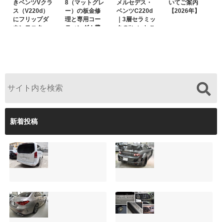
きベンツVクラ
8（マットグレ
メルセデス・
いてご案内
ス（V220d）
ー）の板金修
ベンツC220d
【2026年】
にフリップダ
理と専用コー
｜3層セラミッ
ウンモニター
ティング！費
クの“いいとこ
は取付可能！
用を抑えるプ
取り”「ミック
他店で断られ
ロの工夫と
スコート」と
た悩みをプロ
は？
弱点克服のプ
の技術で解決
ロテクション
フィルム施工
（東京都世田
谷区）
新着投稿
サンルーフ付きベ
マツダRX-8（マッ
ンツVクラス
トグレー）の板金
（V220d）にフリ
修理と専用コーテ