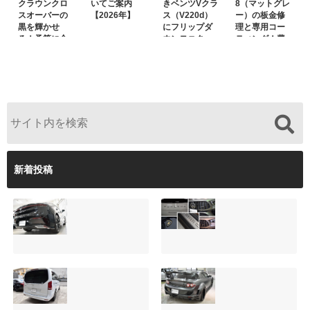
クラウンクロ
いてご案内
きベンツVクラ
8（マットグレ
スオーバーの
【2026年】
ス（V220d）
ー）の板金修
黒を輝かせ
にフリップダ
理と専用コー
る！予算に合
ウンモニター
ティング！費
わせた裏メニ
は取付可能！
用を抑えるプ
ュー提案と車
他店で断られ
ロの工夫と
内イルミネー
た悩みをプロ
は？
ション設置
の技術で解決
新着投稿
【施工事例】クラ
夏季休暇について
ウンクロスオーバ
ご案内【2026年】
ーの黒を輝かせ
2026.08.05