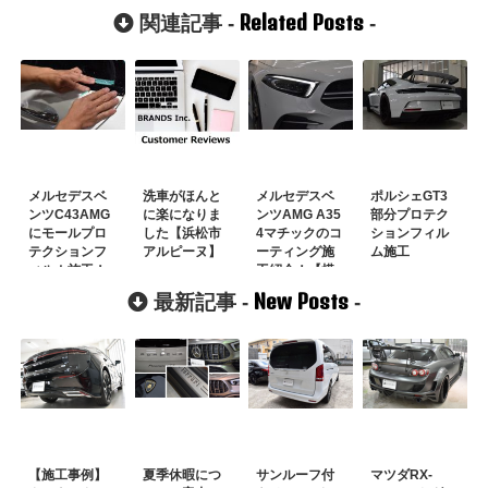
Related Posts
関連記事 -
-
メルセデスベ
洗車がほんと
メルセデスベ
ポルシェGT3
ンツC43AMG
に楽になりま
ンツAMG A35
部分プロテク
にモールプロ
した【浜松市
4マチックのコ
ションフィル
テクションフ
アルピーヌ】
ーティング施
ム施工
ィルム施工！
工紹介！【横
【渋谷区】
浜市】
New Posts
最新記事 -
-
【施工事例】
夏季休暇につ
サンルーフ付
マツダRX-