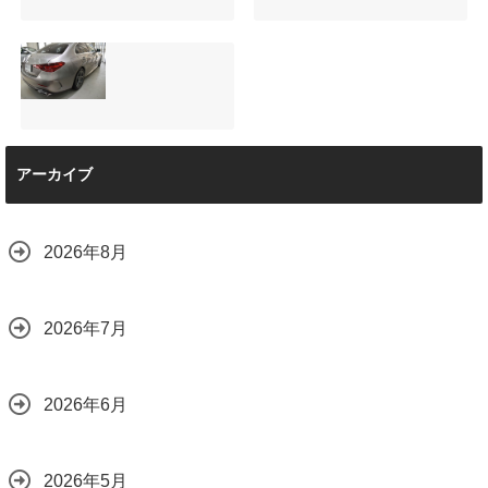
る！予算に合わせ
た裏メニュー提案
と車内イルミネー
サンルーフ付きベ
マツダRX-8（マッ
ション設置
ンツVクラス
トグレー）の板金
2026.08.08
（V220d）にフリ
修理と専用コーテ
ップダウンモニタ
ィング！費用を抑
ーは取付可能！他
えるプロの工夫と
店で断られた悩み
は？
【施工事例】メル
をプロの技術で解
2026.08.01
アーカイブ
セデス・ベンツ
決
C220d｜3層セラ
2026.08.04
ミックの“いいとこ
取り”「ミックスコ
2026年8月
ート」と弱点克服
のプロテクション
フィルム施工（東
京都世田谷区）
2026年7月
2026.07.28
2026年6月
2026年5月