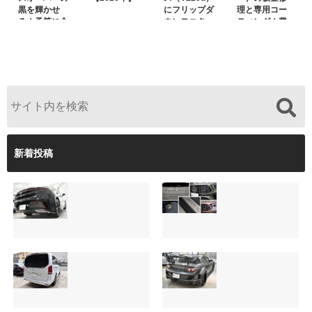
黒を輝かせ
にフリップダ
理と専用コー
る！予算に合
ウンモニター
ティング！費
わせた裏メニ
は取付可能！
用を抑えるプ
ュー提案と車
他店で断られ
ロの工夫と
内イルミネー
た悩みをプロ
は？
ション設置
の技術で解決
新着投稿
【施工事例】クラ
夏季休暇について
ウンクロスオーバ
ご案内【2026年】
ーの黒を輝かせ
2026.08.05
る！予算に合わせ
た裏メニュー提案