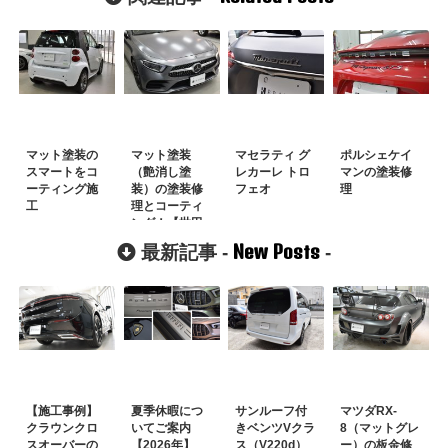
マット塗装の
マット塗装
マセラティ グ
ポルシェケイ
スマートをコ
（艶消し塗
レカーレ トロ
マンの塗装修
ーティング施
装）の塗装修
フェオ
理
工
理とコーティ
ング！【世田
谷区】
New Posts
最新記事 -
-
【施工事例】
夏季休暇につ
サンルーフ付
マツダRX-
クラウンクロ
いてご案内
きベンツVクラ
8（マットグレ
スオーバーの
【2026年】
ス（V220d）
ー）の板金修