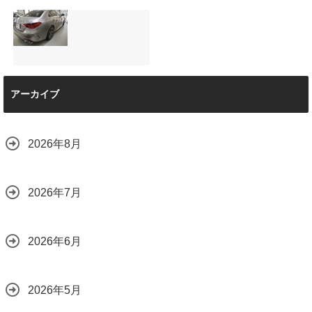
と車内イルミネー
サンルーフ付きベ
マツダRX-8（マッ
ション設置
ンツVクラス
トグレー）の板金
2026.08.08
（V220d）にフリ
修理と専用コーテ
ップダウンモニタ
ィング！費用を抑
ーは取付可能！他
えるプロの工夫と
店で断られた悩み
は？
【施工事例】メル
をプロの技術で解
2026.08.01
アーカイブ
セデス・ベンツ
決
C220d｜3層セラ
2026.08.04
ミックの“いいとこ
取り”「ミックスコ
2026年8月
ート」と弱点克服
のプロテクション
フィルム施工（東
京都世田谷区）
2026年7月
2026.07.28
2026年6月
2026年5月