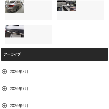
サンルーフ付きベ
マツダRX-8（マッ
ンツVクラス
トグレー）の板金
（V220d）にフリ
修理と専用コーテ
ップダウンモニタ
ィング！費用を抑
ーは取付可能！他
えるプロの工夫と
店で断られた悩み
は？
【施工事例】メル
夏季休暇について
をプロの技術で解
2026.08.01
セデス・ベンツ
ご案内【2026年】
決
C220d｜3層セラ
2026.07.24
2026.08.04
ミックの“いいとこ
取り”「ミックスコ
ート」と弱点克服
マセラティ グレカ
のプロテクション
アーカイブ
ーレ トロフェオ
フィルム施工（東
京都世田谷区）
2026.07.22
2026.07.28
2026年8月
2026年7月
2026年6月