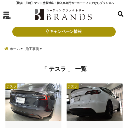
【横浜・川崎】マット塗装対応・輸入車専門カーコーティングならブランズへ
menu
キャンペーン情報
ホーム
施工事例
「 テスラ 」 一覧
テスラ
テスラ