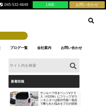
:045-532-4649
LINE
お問い合わせ
表
ブログ一覧
会社案内
お問い合わせ
新着投稿
サンルーフ付きベンツVクラ
ス（V220d）にフリップダウ
ンモニターは取付可能！他店
で断られた悩みをプロの技術