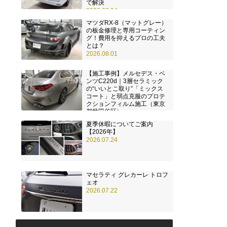
で解決
2026.08.04
マツダRX-8（マットグレー）
の板金修理と専用コーティン
グ！費用を抑えるプロの工夫
とは？
2026.08.01
【施工事例】メルセデス・ベ
ンツC220d｜3層セラミック
の“いいとこ取り”「ミックス
コート」と弱点克服のプロテ
クションフィルム施工（東京
都世田谷区）
2026.07.28
夏季休暇についてご案内
【2026年】
2026.07.24
マセラティ グレカーレ トロフ
ェオ
2026.07.22