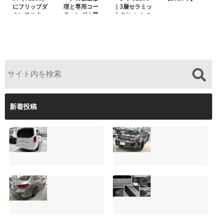
にフリップダ
理と専用コー
｜3層セラミッ
ウンモニター
ティング！費
クの“いいとこ
は取付可能！
用を抑えるプ
取り”「ミック
他店で断られ
ロの工夫と
スコート」と
た悩みをプロ
は？
弱点克服のプ
の技術で解決
ロテクション
フィルム施工
（東京都世田
谷区）
新着投稿
サンルーフ付きベ
マツダRX-8（マッ
ンツVクラス
トグレー）の板金
（V220d）にフリ
修理と専用コーテ
ップダウンモニタ
ィング！費用を抑
ーは取付可能！他
えるプロの工夫と