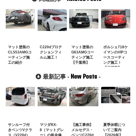
マット塗装の
C220dプロテ
マット塗装の
ポルシェ718ケ
CLS53AMGコ
クションフィ
G63AMGコー
イマンのVIPコ
ーティング施
ルム施工！
ティング施工
ースコーティ
工の紹介
【千葉県】
ング施工！
【川崎市】
New Posts
最新記事 -
-
サンルーフ付
マツダRX-
【施工事例】
夏季休暇につ
きベンツVクラ
8（マットグレ
メルセデス・
いてご案内
ス（V220d）
ー）の板金修
ベンツC220d
【2026年】