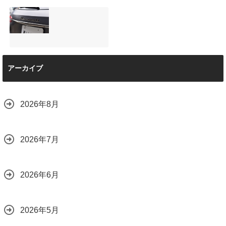
店で断られた悩み
は？
【施工事例】メル
夏季休暇について
をプロの技術で解
2026.08.01
セデス・ベンツ
ご案内【2026年】
決
C220d｜3層セラ
2026.07.24
2026.08.04
ミックの“いいとこ
取り”「ミックスコ
ート」と弱点克服
マセラティ グレカ
のプロテクション
アーカイブ
ーレ トロフェオ
フィルム施工（東
京都世田谷区）
2026.07.22
2026.07.28
2026年8月
2026年7月
2026年6月
2026年5月