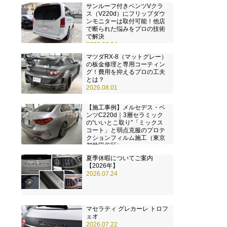
サンルーフ付きベンツVクラ
ス（V220d）にフリップダウ
ンモニターは取付可能！他店
で断られた悩みをプロの技術
で解決
2026.08.04
マツダRX-8（マットグレー）
の板金修理と専用コーティン
グ！費用を抑えるプロの工夫
とは？
2026.08.01
【施工事例】メルセデス・ベ
ンツC220d｜3層セラミック
の“いいとこ取り”「ミックス
コート」と弱点克服のプロテ
クションフィルム施工（東京
都世田谷区）
2026.07.28
夏季休暇についてご案内
【2026年】
2026.07.24
マセラティ グレカーレ トロフ
ェオ
2026.07.22