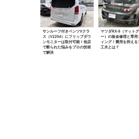
サンルーフ付きベンツVクラ
マツダRX-8（マット
ス（V220d）にフリップダウ
ー）の板金修理と専用
ンモニターは取付可能！他店
ィング！費用を抑える
で断られた悩みをプロの技術
工夫とは？
で解決