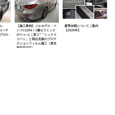
グレ
【施工事例】メルセデス・ベ
夏季休暇についてご案内
コーテ
ンツC220d｜3層セラミック
【2026年】
プロの
の“いいとこ取り”「ミックス
コート」と弱点克服のプロテ
クションフィルム施工（東京
都世田谷区）