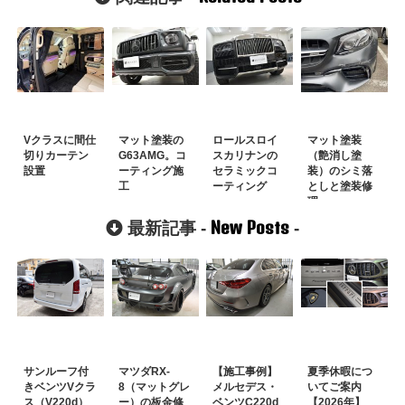
Vクラスに間仕
マット塗装の
ロールスロイ
マット塗装
切りカーテン
G63AMG。コ
スカリナンの
（艶消し塗
設置
ーティング施
セラミックコ
装）のシミ落
工
ーティング
としと塗装修
理
New Posts
最新記事 -
-
サンルーフ付
マツダRX-
【施工事例】
夏季休暇につ
きベンツVクラ
8（マットグレ
メルセデス・
いてご案内
ス（V220d）
ー）の板金修
ベンツC220d
【2026年】