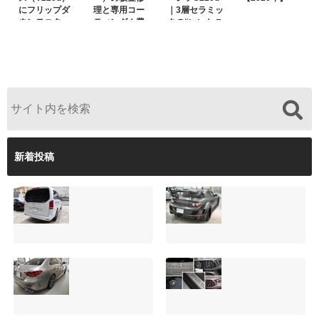
にフリップダ
理と専用コー
｜3層セラミッ
ウンモニター
ティング！費
クの“いいとこ
は取付可能！
用を抑えるプ
取り”「ミック
他店で断られ
ロの工夫と
スコート」と
た悩みをプロ
は？
弱点克服のプ
の技術で解決
ロテクション
フィルム施工
（東京都世田
谷区）
新着投稿
サンルーフ付きベ
マツダRX-8（マッ
ンツVクラス
トグレー）の板金
（V220d）にフリ
修理と専用コーテ
ップダウンモニタ
ィング！費用を抑
ーは取付可能！他
えるプロの工夫と