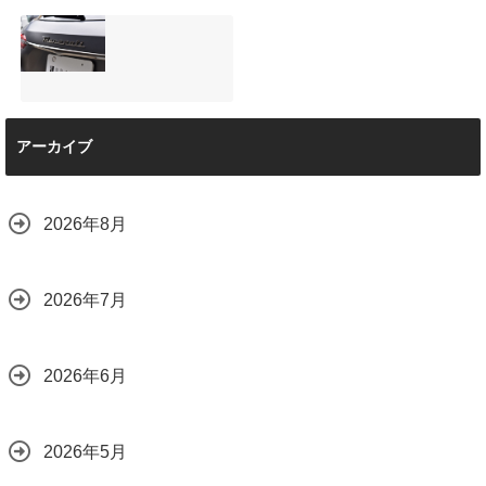
店で断られた悩み
は？
【施工事例】メル
夏季休暇について
をプロの技術で解
2026.08.01
セデス・ベンツ
ご案内【2026年】
決
C220d｜3層セラ
2026.07.24
2026.08.04
ミックの“いいとこ
取り”「ミックスコ
ート」と弱点克服
マセラティ グレカ
のプロテクション
アーカイブ
ーレ トロフェオ
フィルム施工（東
京都世田谷区）
2026.07.22
2026.07.28
2026年8月
2026年7月
2026年6月
2026年5月