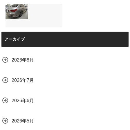
と車内イルミネー
サンルーフ付きベ
マツダRX-8（マッ
ション設置
ンツVクラス
トグレー）の板金
2026.08.08
（V220d）にフリ
修理と専用コーテ
ップダウンモニタ
ィング！費用を抑
ーは取付可能！他
えるプロの工夫と
店で断られた悩み
は？
【施工事例】メル
をプロの技術で解
2026.08.01
アーカイブ
セデス・ベンツ
決
C220d｜3層セラ
2026.08.04
ミックの“いいとこ
取り”「ミックスコ
2026年8月
ート」と弱点克服
のプロテクション
フィルム施工（東
京都世田谷区）
2026年7月
2026.07.28
2026年6月
2026年5月