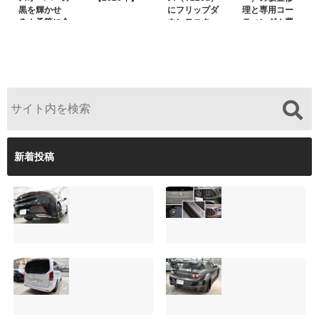
黒を輝かせ
にフリップダ
理と専用コー
る！予算に合
ウンモニター
ティング！費
わせた裏メニ
は取付可能！
用を抑えるプ
ュー提案と車
他店で断られ
ロの工夫と
内イルミネー
た悩みをプロ
は？
ション設置
の技術で解決
新着投稿
【施工事例】クラ
夏季休暇について
ウンクロスオーバ
ご案内【2026年】
ーの黒を輝かせ
2026.08.05
る！予算に合わせ
た裏メニュー提案