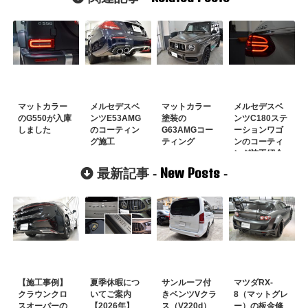
マットカラー
メルセデスベ
マットカラー
メルセデスベ
のG550が入庫
ンツE53AMG
塗装の
ンツC180ステ
しました
のコーティン
G63AMGコー
ーションワゴ
グ施工
ティング
ンのコーティ
ング施工紹介
New Posts
最新記事 -
-
【施工事例】
夏季休暇につ
サンルーフ付
マツダRX-
クラウンクロ
いてご案内
きベンツVクラ
8（マットグレ
スオーバーの
【2026年】
ス（V220d）
ー）の板金修