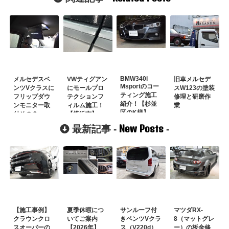
BMW340i
メルセデスベ
VWティグアン
旧車メルセデ
Msportのコー
ンツVクラスに
にモールプロ
スW123の塗装
ティング施工
フリップダウ
テクションフ
修理と研磨作
紹介！【杉並
ンモニター取
ィルム施工！
業
区のK様】
付その２
【横浜市】
New Posts
最新記事 -
-
【施工事例】
夏季休暇につ
サンルーフ付
マツダRX-
クラウンクロ
いてご案内
きベンツVクラ
8（マットグレ
スオーバーの
【2026年】
ス（V220d）
ー）の板金修