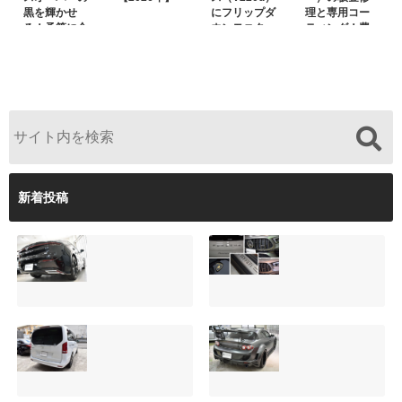
黒を輝かせ
にフリップダ
理と専用コー
る！予算に合
ウンモニター
ティング！費
わせた裏メニ
は取付可能！
用を抑えるプ
ュー提案と車
他店で断られ
ロの工夫と
内イルミネー
た悩みをプロ
は？
ション設置
の技術で解決
新着投稿
【施工事例】クラ
夏季休暇について
ウンクロスオーバ
ご案内【2026年】
ーの黒を輝かせ
2026.08.05
る！予算に合わせ
た裏メニュー提案