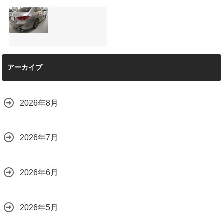
と車内イルミネー
サンルーフ付きベ
マツダRX-8（マッ
ション設置
ンツVクラス
トグレー）の板金
2026.08.08
（V220d）にフリ
修理と専用コーテ
ップダウンモニタ
ィング！費用を抑
ーは取付可能！他
えるプロの工夫と
店で断られた悩み
は？
【施工事例】メル
をプロの技術で解
2026.08.01
アーカイブ
セデス・ベンツ
決
C220d｜3層セラ
2026.08.04
ミックの“いいとこ
取り”「ミックスコ
2026年8月
ート」と弱点克服
のプロテクション
フィルム施工（東
京都世田谷区）
2026年7月
2026.07.28
2026年6月
2026年5月