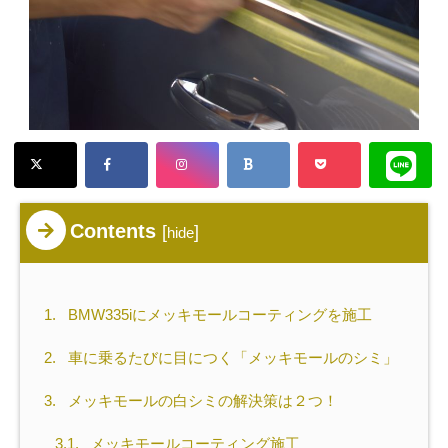
Contents
[
]
hide
1.
BMW335iにメッキモールコーティングを施工
2.
車に乗るたびに目につく「メッキモールのシミ」
3.
メッキモールの白シミの解決策は２つ！
3.1.
メッキモールコーティング施工