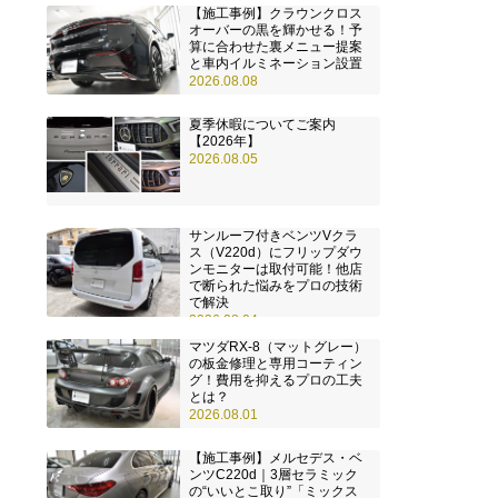
【施工事例】クラウンクロス
オーバーの黒を輝かせる！予
算に合わせた裏メニュー提案
と車内イルミネーション設置
2026.08.08
夏季休暇についてご案内
【2026年】
2026.08.05
サンルーフ付きベンツVクラ
ス（V220d）にフリップダウ
ンモニターは取付可能！他店
で断られた悩みをプロの技術
で解決
2026.08.04
マツダRX-8（マットグレー）
の板金修理と専用コーティン
グ！費用を抑えるプロの工夫
とは？
2026.08.01
【施工事例】メルセデス・ベ
ンツC220d｜3層セラミック
の“いいとこ取り”「ミックス