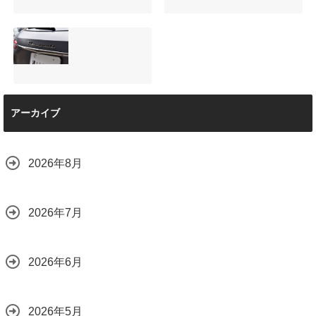
ップダウンモニタ
ィング！費用を抑
ーは取付可能！他
えるプロの工夫と
店で断られた悩み
は？
【施工事例】メル
夏季休暇について
をプロの技術で解
2026.08.01
セデス・ベンツ
ご案内【2026年】
決
C220d｜3層セラ
2026.07.24
2026.08.04
ミックの“いいとこ
取り”「ミックスコ
ート」と弱点克服
マセラティ グレカ
のプロテクション
アーカイブ
ーレ トロフェオ
フィルム施工（東
京都世田谷区）
2026.07.22
2026.07.28
2026年8月
2026年7月
2026年6月
2026年5月