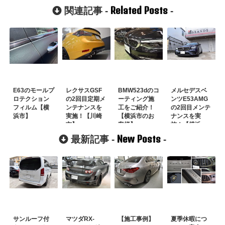
Related Posts
関連記事 -
-
E63のモールプ
レクサスGSF
BMW523dのコ
メルセデスベ
ロテクション
の2回目定期メ
ーティング施
ンツE53AMG
フィルム【横
ンテナンスを
工をご紹介！
の2回目メンテ
浜市】
実施！【川崎
【横浜市のお
ナンスを実
市】
客様】
施！【横浜
市】
New Posts
最新記事 -
-
サンルーフ付
マツダRX-
【施工事例】
夏季休暇につ