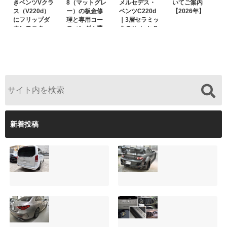
きベンツVクラ
8（マットグレ
メルセデス・
いてご案内
ス（V220d）
ー）の板金修
ベンツC220d
【2026年】
にフリップダ
理と専用コー
｜3層セラミッ
ウンモニター
ティング！費
クの“いいとこ
は取付可能！
用を抑えるプ
取り”「ミック
他店で断られ
ロの工夫と
スコート」と
た悩みをプロ
は？
弱点克服のプ
の技術で解決
ロテクション
フィルム施工
（東京都世田
谷区）
新着投稿
サンルーフ付きベ
マツダRX-8（マッ
ンツVクラス
トグレー）の板金
（V220d）にフリ
修理と専用コーテ