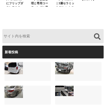
にフリップダ
理と専用コー
｜3層セラミッ
ウンモニター
ティング！費
クの“いいとこ
は取付可能！
用を抑えるプ
取り”「ミック
他店で断られ
ロの工夫と
スコート」と
た悩みをプロ
は？
弱点克服のプ
の技術で解決
ロテクション
フィルム施工
（東京都世田
谷区）
新着投稿
サンルーフ付きベ
マツダRX-8（マッ
ンツVクラス
トグレー）の板金
（V220d）にフリ
修理と専用コーテ
ップダウンモニタ
ィング！費用を抑
ーは取付可能！他
えるプロの工夫と