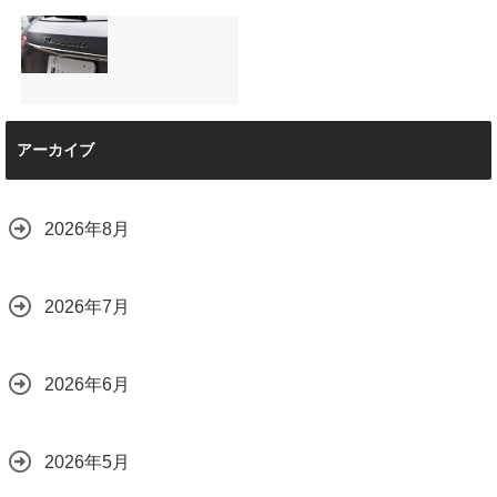
店で断られた悩み
は？
【施工事例】メル
夏季休暇について
をプロの技術で解
2026.08.01
セデス・ベンツ
ご案内【2026年】
決
C220d｜3層セラ
2026.07.24
2026.08.04
ミックの“いいとこ
取り”「ミックスコ
ート」と弱点克服
マセラティ グレカ
のプロテクション
アーカイブ
ーレ トロフェオ
フィルム施工（東
京都世田谷区）
2026.07.22
2026.07.28
2026年8月
2026年7月
2026年6月
2026年5月