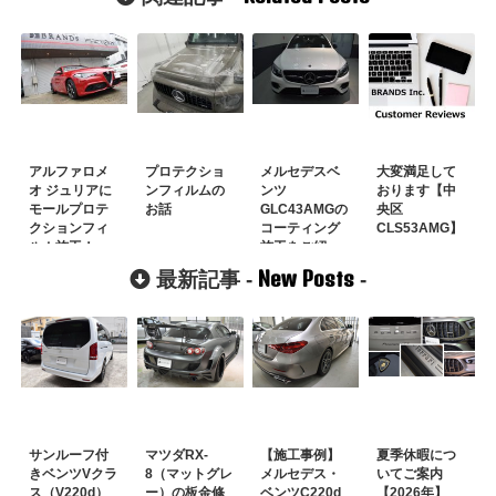
アルファロメ
プロテクショ
メルセデスベ
大変満足して
オ ジュリアに
ンフィルムの
ンツ
おります【中
モールプロテ
お話
GLC43AMGの
央区
クションフィ
コーティング
CLS53AMG】
ルム施工！
施工をご紹
【川崎市】
介！【三鷹
New Posts
最新記事 -
-
市】
サンルーフ付
マツダRX-
【施工事例】
夏季休暇につ
きベンツVクラ
8（マットグレ
メルセデス・
いてご案内
ス（V220d）
ー）の板金修
ベンツC220d
【2026年】